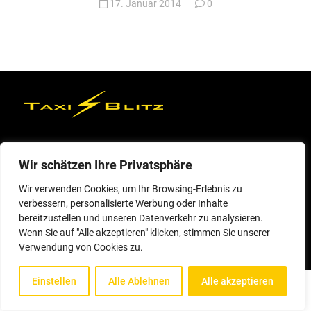
17. Januar 2014
0
Wir schätzen Ihre Privatsphäre
Kontakt
Wir verwenden Cookies, um Ihr Browsing-Erlebnis zu
Taxi Blitz Sundern
verbessern, personalisierte Werbung oder Inhalte
Erfthagen 1
bereitzustellen und unseren Datenverkehr zu analysieren.
59846 Sundern
02933 - 2111
Wenn Sie auf "Alle akzeptieren" klicken, stimmen Sie unserer
Verwendung von Cookies zu.
Einstellen
Alle Ablehnen
Alle akzeptieren