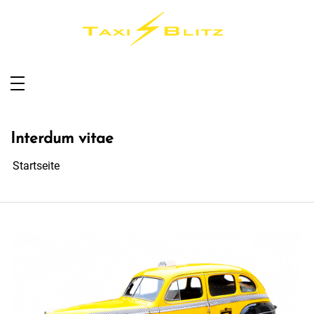
Taxi Blitz Sundern
Taxi für Sundern, Sauerland und Umgebung
Interdum vitae
Startseite