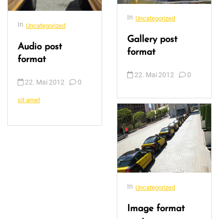
In
Uncategorized
In
Uncategorized
Gallery post
Audio post
format
format
22. Mai 2012
0
22. Mai 2012
0
sit amet
In
Uncategorized
Image format