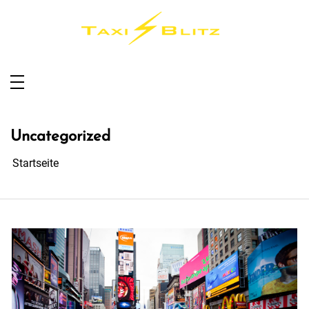
Taxi Blitz Sundern
Taxi für Sundern, Sauerland und Umgebung
Uncategorized
Startseite