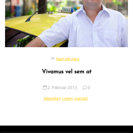
In
Nam elit agna
Vivamus vel sem at
2. Februar 2013
0
bibendum
Lorem
suscipit